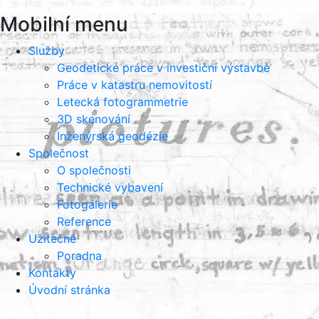
Mobilní menu
Služby
Geodetické práce v investiční výstavbě
Práce v katastru nemovitostí
Letecká fotogrammetrie
3D skenování
Inženýrská geodézie
Společnost
O společnosti
Technické vybavení
Fotogalerie
Reference
Užitečné
Poradna
Kontakty
Úvodní stránka