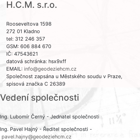
H.C.M. s.r.o.
Rooseveltova 1598
272 01 Kladno
tel: 312 246 357
GSM: 606 884 670
IČ: 47543621
datová schránka: hsx9xff
EMAIL:
info@geodeziehcm.cz
Společnost zapsána u Městského soudu v Praze,
spisová značka C 26389
Vedení společnosti
Ing. Lubomír Černý - Jednatel společnosti
Ing. Pavel Hajný - Ředitel společnosti -
pavel.hajny@geodeziehcm.cz