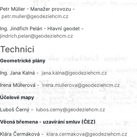
Petr Müller - Manažer provozu -
petr.muller@geodeziehcm.cz
Ing. Jindřich Pelán - Hlavní geodet -
jindrich.pelan@geodeziehcm.cz
Technici
Geometrické plány
Ing. Jana Kalná -
jana.kalna@geodeziehcm.cz
Irena Müllerová -
irena.mullerova@geodeziehcm.cz
Účelové mapy
Luboš Černý -
lubos.cerny@geodeziehcm.cz
Věcná břemena - uzavírání smluv (ČEZ)
Klára Čermáková -
klara.cermakova@geodeziehcm.cz